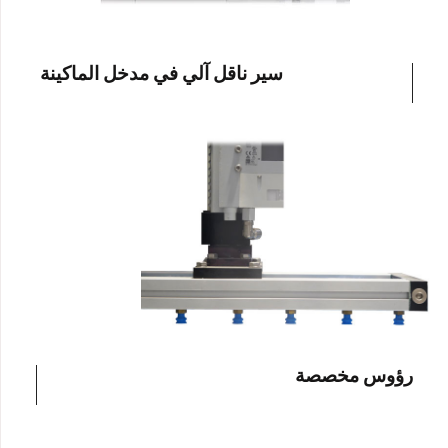
I declare that I have read the
Privacy Policy
of
ILPRA S.p.A. and acknowledge the processing of
my personal data for the purposes of handling my
سير ناقل آلي في مدخل الماكينة
request.
I consent to the processing of my personal data
by ILPRA S.p.A. for marketing purposes and for
the sending of commercial and promotional
communications.
إرسال طلب عرض أسعار
رؤوس مخصصة