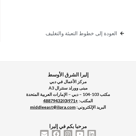
الهاتف
العودة إلى خطوط التعبئة والتغليف
رسالة
إلبرا الشرق الأوسط
مركز الأعمال في دبي
تحميل المرفق
مبنى وورلد سنترال A3
مكتب 103-104 – دبي – الإمارات العربية المتحدة
المكتب:
+971(0)48879432
معالجة البيانات
البريد الإلكتروني:
middleeast@ilpra.com
I declare that I have read the
Privacy Policy
of
ILPRA S.p.A. and acknowledge the processing of
مرحبا بكم في إلبرا
my personal data for the purposes of handling my